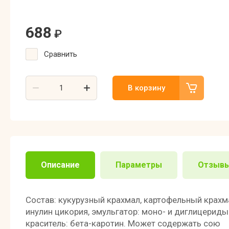
688
₽
Сравнить
В корзину
Описание
Параметры
Отзыв
Состав: кукурузный крахмал, картофельный крахма
инулин цикория, эмульгатор: моно- и диглицериды
краситель: бета-каротин. Может содержать сою