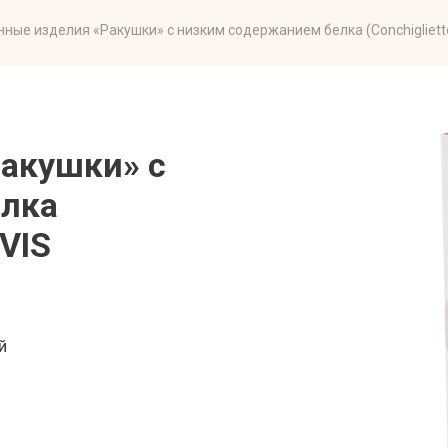
ные изделия «Ракушки» с низким содержанием белка (Conchigliette 
акушки» с
елка
AVIS
й